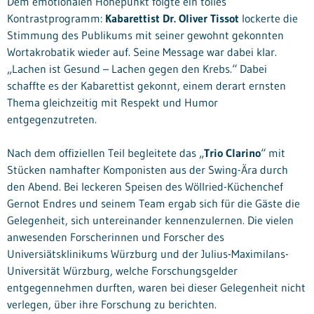
Dem emotionalen Höhepunkt folgte ein tolles
Kontrastprogramm:
Kabarettist Dr. Oliver Tissot
lockerte die
Stimmung des Publikums mit seiner gewohnt gekonnten
Wortakrobatik wieder auf. Seine Message war dabei klar.
„Lachen ist Gesund – Lachen gegen den Krebs.“ Dabei
schaffte es der Kabarettist gekonnt, einem derart ernsten
Thema gleichzeitig mit Respekt und Humor
entgegenzutreten.
Nach dem offiziellen Teil begleitete das „
Trio Clarino
“ mit
Stücken namhafter Komponisten aus der Swing-Ära durch
den Abend. Bei leckeren Speisen des Wöllried-Küchenchef
Gernot Endres und seinem Team ergab sich für die Gäste die
Gelegenheit, sich untereinander kennenzulernen. Die vielen
anwesenden Forscherinnen und Forscher des
Universiätsklinikums Würzburg und der Julius-Maximilans-
Universität Würzburg, welche Forschungsgelder
entgegennehmen durften, waren bei dieser Gelegenheit nicht
verlegen, über ihre Forschung zu berichten.