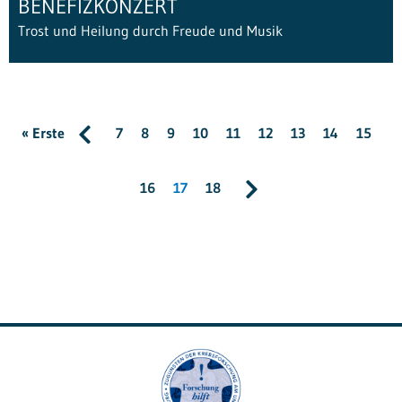
BENEFIZKONZERT
Trost und Heilung durch Freude und Musik
« Erste
7
8
9
10
11
12
13
14
15
16
17
18